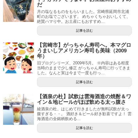
だ
月の塩なるものをもらいました。宮崎県延岡市北浦
町のお塩でございます。 めちゃくちゃおいしくて、
絶賛ハマり中。お土産にもおすすめ...
記事を読む
【宮崎市】がっちゃん寿司へ。本マグロ
うまいしアメリカン寿司も美味（2009
年）
旧ブログシリーズ、2009年5月。 ※内容はある程度
当時のままで少し修正 がっちゃん寿司に行ってきま
した。なんと実は今まで一度も行っ...
記事を読む
【酒泉の杜】試飲は雲海酒造の焼酎＆ワ
イン＆地ビールがほぼ飲める太っ腹さ
綾酒泉の杜、はじめて行きましたが無料試飲が太っ
腹すぎる・・。 酒好き＆ビール好き歓喜ですよ！ 雲
海酒造の全銘柄飲める...
記事を読む