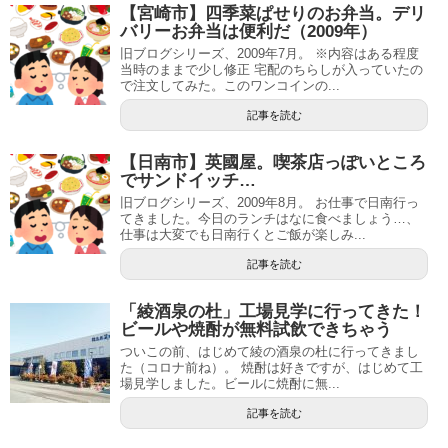
【宮崎市】四季菜ぱせりのお弁当。デリ
バリーお弁当は便利だ（2009年）
旧ブログシリーズ、2009年7月。 ※内容はある程度
当時のままで少し修正 宅配のちらしが入っていたの
で注文してみた。このワンコインの...
記事を読む
【日南市】英國屋。喫茶店っぽいところ
でサンドイッチ…
旧ブログシリーズ、2009年8月。 お仕事で日南行っ
てきました。今日のランチはなに食べましょう…、
仕事は大変でも日南行くとご飯が楽しみ...
記事を読む
「綾酒泉の杜」工場見学に行ってきた！
ビールや焼酎が無料試飲できちゃう
ついこの前、はじめて綾の酒泉の杜に行ってきまし
た（コロナ前ね）。 焼酎は好きですが、はじめて工
場見学しました。ビールに焼酎に無...
記事を読む