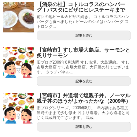
【酒泉の杜】コトルコラスのハンバー
グ！パスタにピザにヒレステーキまで
前回の地ビール＆ピザの続き。 コトルコラスのハン
バーグも食べました♪ ビールのシメはハンバーグ ス
トロング...
記事を読む
【宮崎市】すし市場大島店。サーモンと
炙りサーモン
旧ブログ2009年8月訪問 すし市場。大島通線。 すし
市場大島店 すし市場大島店。大戸屋の前でございま
す。 タッチパネル...
記事を読む
【宮崎市】丼道場で塩親子丼。ノーマル
親子丼のほうがよかったかな（2009年）
旧ブログシリーズ、2009年8月。 ※内容はある程度
当時のままで少し修正 丼ぶり道場。天ぷら道場と同
じく武蔵野でございます。 武蔵...
記事を読む