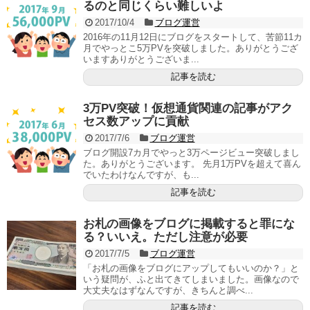
るのと同じくらい難しいよ
2017/10/4
ブログ運営
2016年の11月12日にブログをスタートして、苦節11カ
月でやっとこ5万PVを突破しました。ありがとうござ
いますありがとうございま...
記事を読む
3万PV突破！仮想通貨関連の記事がアク
セス数アップに貢献
2017/7/6
ブログ運営
ブログ開設7カ月でやっと3万ページビュー突破しまし
た。ありがとうございます。 先月1万PVを超えて喜ん
でいたわけなんですが、も...
記事を読む
お札の画像をブログに掲載すると罪にな
る？いいえ。ただし注意が必要
2017/7/5
ブログ運営
「お札の画像をブログにアップしてもいいのか？」と
いう疑問が、ふと出てきてしまいました。画像なので
大丈夫なはずなんですが、きちんと調べ...
記事を読む