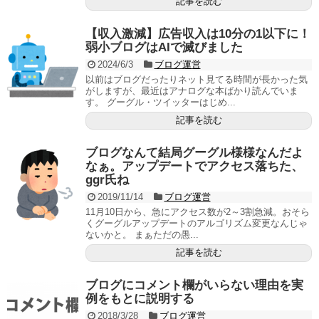
記事を読む
【収入激減】広告収入は10分の1以下に！
弱小ブログはAIで滅びました
2024/6/3
ブログ運営
以前はブログだったりネット見てる時間が長かった気
がしますが、最近はアナログな本ばかり読んでいま
す。 グーグル・ツイッターはじめ...
記事を読む
ブログなんて結局グーグル様様なんだよ
なぁ。アップデートでアクセス落ちた、
ggr氏ね
2019/11/14
ブログ運営
11月10日から、急にアクセス数が2～3割急減。おそら
くグーグルアップデートのアルゴリズム変更なんじゃ
ないかと。 まぁただの愚...
記事を読む
ブログにコメント欄がいらない理由を実
例をもとに説明する
2018/3/28
ブログ運営