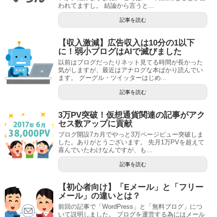
われてますし。 結論から言うと...
記事を読む
【収入激減】広告収入は10分の1以下
に！弱小ブログはAIで滅びました
以前はブログだったりネット見てる時間が長かった
気がしますが、最近はアナログな本ばかり読んでい
ます。 グーグル・ツイッターはじめ...
記事を読む
3万PV突破！仮想通貨関連の記事がアク
セス数アップに貢献
ブログ開設7カ月でやっと3万ページビュー突破しま
した。ありがとうございます。 先月1万PVを超えて
喜んでいたわけなんですが、も...
記事を読む
【初心者向け】「Eメール」と「フリー
メール」の違いとは？
前回の記事で「WordPress」と「無料ブログ」につ
いて説明しました。 ブログを運営する為にはメール