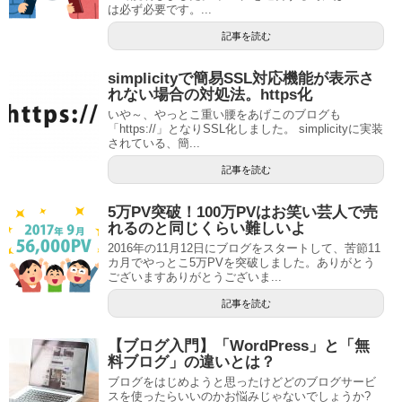
は必ず必要です。...
記事を読む
simplicityで簡易SSL対応機能が表示さ
れない場合の対処法。https化
いや～、やっとこ重い腰をあげこのブログも
「https://」となりSSL化しました。 simplicityに実装
されている、簡...
記事を読む
5万PV突破！100万PVはお笑い芸人で売
れるのと同じくらい難しいよ
2016年の11月12日にブログをスタートして、苦節11
カ月でやっとこ5万PVを突破しました。ありがとう
ございますありがとうございま...
記事を読む
【ブログ入門】「WordPress」と「無
料ブログ」の違いとは？
ブログをはじめようと思ったけどどのブログサービ
スを使ったらいいのかお悩みじゃないでしょうか?