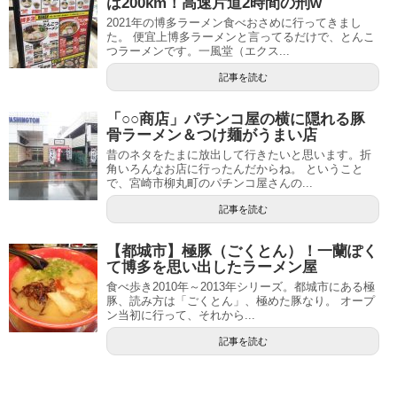
は200km！高速片道2時間の刑w
2021年の博多ラーメン食べおさめに行ってきまし
た。 便宜上博多ラーメンと言ってるだけで、とんこ
つラーメンです。一風堂（エクス...
記事を読む
「○○商店」パチンコ屋の横に隠れる豚
骨ラーメン＆つけ麺がうまい店
昔のネタをたまに放出して行きたいと思います。折
角いろんなお店に行ったんだからね。 ということ
で、宮崎市柳丸町のパチンコ屋さんの...
記事を読む
【都城市】極豚（ごくとん）！一蘭ぽく
て博多を思い出したラーメン屋
食べ歩き2010年～2013年シリーズ。都城市にある極
豚、読み方は「ごくとん」、極めた豚なり。 オープ
ン当初に行って、それから...
記事を読む