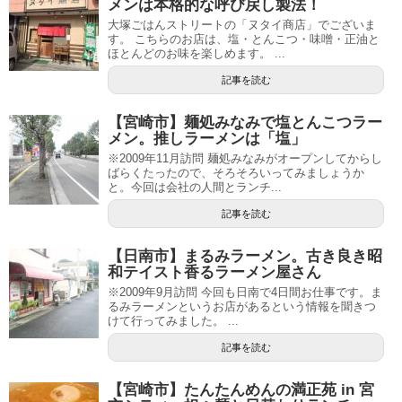
メンは本格的な呼び戻し製法！
大塚ごはんストリートの「ヌタイ商店」でございま
す。 こちらのお店は、塩・とんこつ・味噌・正油と
ほとんどのお味を楽しめます。 ...
記事を読む
【宮崎市】麺処みなみで塩とんこつラー
メン。推しラーメンは「塩」
※2009年11月訪問 麺処みなみがオープンしてからし
ばらくたったので、そろそろいってみましょうか
と。今回は会社の人間とランチ...
記事を読む
【日南市】まるみラーメン。古き良き昭
和テイスト香るラーメン屋さん
※2009年9月訪問 今回も日南で4日間お仕事です。ま
るみラーメンというお店があるという情報を聞きつ
けて行ってみました。 ...
記事を読む
【宮崎市】たんたんめんの満正苑 in 宮