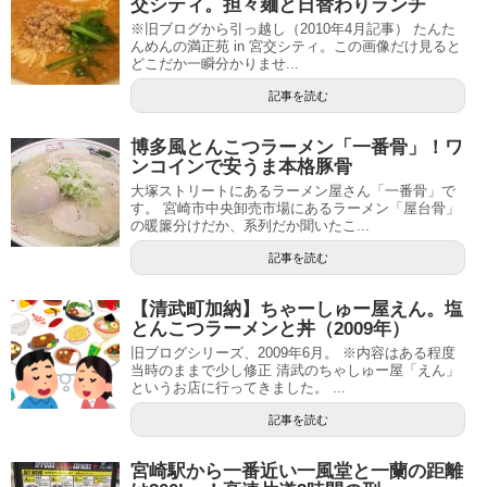
交シティ。担々麺と日替わりランチ
※旧ブログから引っ越し（2010年4月記事） たんた
んめんの満正苑 in 宮交シティ。この画像だけ見ると
どこだか一瞬分かりませ...
記事を読む
博多風とんこつラーメン「一番骨」！ワ
ンコインで安うま本格豚骨
大塚ストリートにあるラーメン屋さん「一番骨」で
す。 宮崎市中央卸売市場にあるラーメン「屋台骨」
の暖簾分けだか、系列だか聞いたこ...
記事を読む
【清武町加納】ちゃーしゅー屋えん。塩
とんこつラーメンと丼（2009年）
旧ブログシリーズ、2009年6月。 ※内容はある程度
当時のままで少し修正 清武のちゃしゅー屋「えん」
というお店に行ってきました。 ...
記事を読む
宮崎駅から一番近い一風堂と一蘭の距離