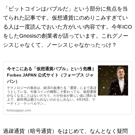
「ビットコインはバブルだ」という部分に焦点を当
てられた記事です。仮想通貨にのめりこみすぎてい
る人は一度読んでおいた方がいい内容です。今年ICO
をしたGnosisの創業者が語っています。これグノー
シスじゃなくて、ノーシスじゃなかったっけ？
今そこにある「仮想通貨バブル」という危機 |
Forbes JAPAN 公式サイト（フォーブス ジャ
パン）
テクノロジーの進歩は、経済の血液たる「通貨」にまで及ぼ
うとしている。今後コインの種類こそ変わっても、仮想通貨
がなくなることはないだろう。だが社会が新しい血に慣れる
上で、副作用は避けられないのかもしれない。4月24日、マ
ーティン・ケッペルマン...
forbesjapan.com
過疎通貨（暗号通貨）をはじめて、なんとなく疑問