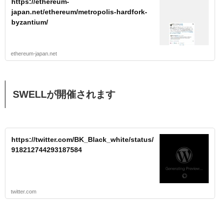
https://ethereum-
japan.net/ethereum/metropolis-hardfork-
byzantium/
ethereum-japan.net
SWELLが開催されます
https://twitter.com/BK_Black_white/status/
918212744293187584
twitter.com