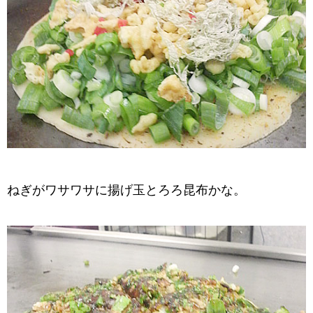
ねぎがワサワサに揚げ玉とろろ昆布かな。