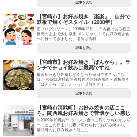
記事を読む
【宮崎市】お好み焼き「楽楽」、自分で
鉄板で焼くぞスタイル（2008年）
旧ブログシリーズ、2008年12月。 ※内容はある程度
当時のままで少し修正 メンじゃなくてお好み焼き食
べに行ってきました。場所は吉村...
記事を読む
【宮崎市】お好み焼き「ばんから」。ラ
ンチでチョイ飲みは最高ですね
最近めっきり外食しなくなった毎日ですこんにち
は。 今回は宮崎市阿波岐原のお好み焼き・鉄板焼き
「ばんから」に。えーっと以前チヂミ...
記事を読む
【宮崎市清武町】お好み焼きの店ここ
ろ。関西風お好み焼きで昔懐かしい感じ
※2009年10月訪問 ラーメン食べに行くつもりがふら
ーっとこの佇まいに吸い寄せられてお好み焼きへ。
清武町のお好み焼きの店ここ...