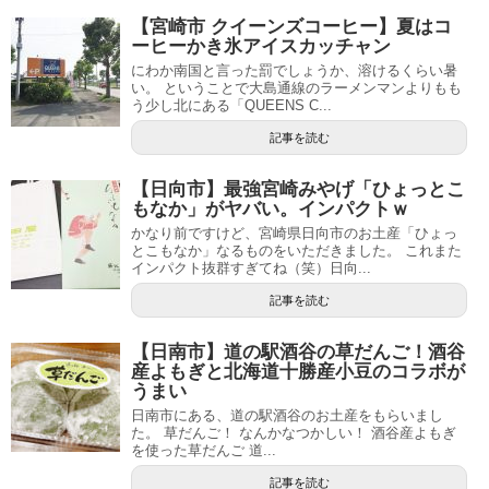
【宮崎市 クイーンズコーヒー】夏はコ
ーヒーかき氷アイスカッチャン
にわか南国と言った罰でしょうか、溶けるくらい暑
い。 ということで大島通線のラーメンマンよりもも
う少し北にある「QUEENS C...
記事を読む
【日向市】最強宮崎みやげ「ひょっとこ
もなか」がヤバい。インパクトｗ
かなり前ですけど、宮崎県日向市のお土産「ひょっ
とこもなか」なるものをいただきました。 これまた
インパクト抜群すぎてね（笑）日向...
記事を読む
【日南市】道の駅酒谷の草だんご！酒谷
産よもぎと北海道十勝産小豆のコラボが
うまい
日南市にある、道の駅酒谷のお土産をもらいまし
た。 草だんご！ なんかなつかしい！ 酒谷産よもぎ
を使った草だんご 道...
記事を読む