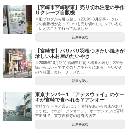
【宮崎市宮崎駅東】売り切れ注意の手作
りクレープ自販機
※旧ブログから引っ越し（2010年3月記事） クレー
プの自販機があっていつも売り切れになっているら
しいとのことで行ってみました...
記事を読む
【宮崎市】パリパリ羽根つきたい焼きが
珍しい木村屋のたいやき
※2009年10月訪問 宮崎県庁前の楠並木通り、220号
線からはいってすぐのとこあたりにある、たいやき
の木村屋。カレーチーズた...
記事を読む
東京ナンバー１「アテスウェイ」のケー
キが宮崎で食べれる？アンオー
宮崎でケーキと言えばよく名前があがるお店があり
ますね、それが「アンオー」。 オーナシェフは宮崎
市出身で、東京吉祥寺の超有名店ア...
記事を読む