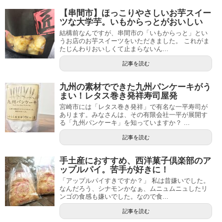
【串間市】ほっこりやさしいお芋スイー
ツな大学芋。いもからっとがおいしい
結構前なんですが、串間市の「いもからっと」とい
うお店のお芋スイーツをいただきました。 これがま
たじんわりおいしくて止まらないん...
記事を読む
九州の素材でできた九州パンケーキがう
まい！レタス巻き発祥寿司屋発
宮崎市には「レタス巻き発祥」で有名な一平寿司が
あります。みなさんは、その有限会社一平が展開す
る「九州パンケーキ」を知っていますか？ ...
記事を読む
手土産におすすめ、西洋菓子倶楽部のア
ップルパイ。苦手が好きに！
「アップルパイすきですか？」 私は昔嫌いでした。
なんだろう、シナモンかなぁ、ムニュムニュしたリ
ンゴの食感も嫌いでした。なので食...
記事を読む