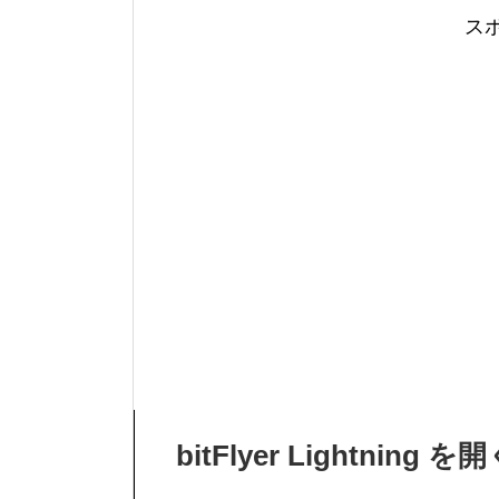
ス
bitFlyer Lightning を