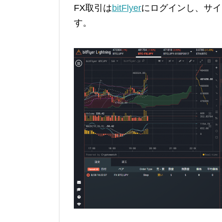
FX取引は
bitFlyer
にログインし、サイドメニ
す。