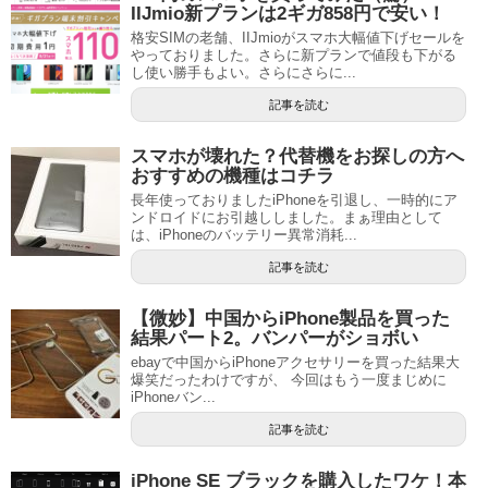
IIJmio新プランは2ギガ858円で安い！
格安SIMの老舗、IIJmioがスマホ大幅値下げセールを
やっておりました。さらに新プランで値段も下がる
し使い勝手もよい。さらにさらに...
記事を読む
スマホが壊れた？代替機をお探しの方へ
おすすめの機種はコチラ
長年使っておりましたiPhoneを引退し、一時的にア
ンドロイドにお引越ししました。まぁ理由として
は、iPhoneのバッテリー異常消耗...
記事を読む
【微妙】中国からiPhone製品を買った
結果パート2。バンパーがショボい
ebayで中国からiPhoneアクセサリーを買った結果大
爆笑だったわけですが、 今回はもう一度まじめに
iPhoneバン...
記事を読む
iPhone SE ブラックを購入したワケ！本