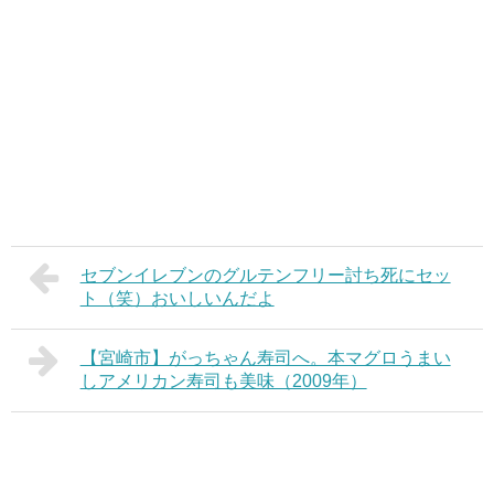
セブンイレブンのグルテンフリー討ち死にセッ
ト（笑）おいしいんだよ
【宮崎市】がっちゃん寿司へ。本マグロうまい
しアメリカン寿司も美味（2009年）