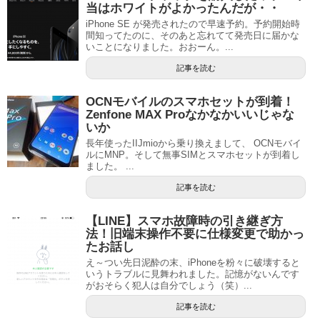
当はホワイトがよかったんだが・・
iPhone SE が発売されたので早速予約。予約開始時
間知ってたのに、そのあと忘れてて発売日に届かな
いことになりました。おおーん。...
記事を読む
OCNモバイルのスマホセットが到着！
Zenfone MAX Proなかなかいいじゃな
いか
長年使ったIIJmioから乗り換えまして、 OCNモバイ
ルにMNP。そして無事SIMとスマホセットが到着し
ました。 ...
記事を読む
【LINE】スマホ故障時の引き継ぎ方
法！旧端末操作不要に仕様変更で助かっ
たお話し
え～つい先日泥酔の末、iPhoneを粉々に破壊すると
いうトラブルに見舞われました。記憶がないんです
がおそらく犯人は自分でしょう（笑）...
記事を読む