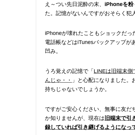
え～つい先日泥酔の末、
iPhoneを
た。記憶がないんですがおそらく犯
iPhoneが壊れたこともショックだ
電話帳などはiTunesバックアッ
凹み。
うろ覚えの記憶で「
LINEは旧端末
んじゃ・・
」と心配になりました。
持ちじゃないでしょうか。
ですがご安心ください、無事に友だ
か知りませんが、現在は
旧端末で引
録していれば引き継げるようになっ