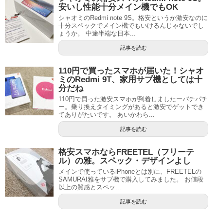
安いし性能十分メイン機でもOK
シャオミのRedmi note 9S。格安というか激安なのに
十分スペックでメイン機でもいけるんじゃないでし
ょうか。 中途半端な日本...
記事を読む
110円で買ったスマホが届いた！シャオ
ミのRedmi 9T、家用サブ機としては十
分だね
110円で買った激安スマホが到着しましたーパチパチ
ー。乗り換えタイミングがあると激安でゲットでき
てありがたいです。 あいかわら...
記事を読む
格安スマホならFREETEL（フリーテ
ル）の雅。スペック・デザインよし
メインで使っているiPhoneとは別に、FREETELの
SAMURAI雅をサブ機で購入してみました。 お値段
以上の質感とスペッ...
記事を読む