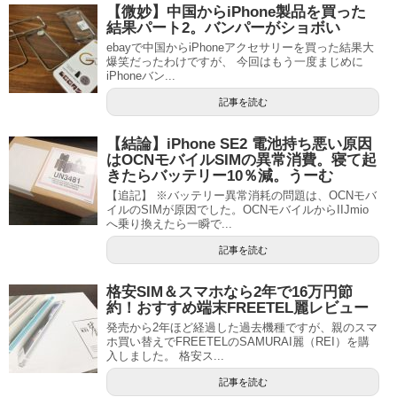
【微妙】中国からiPhone製品を買った
結果パート2。バンパーがショボい
ebayで中国からiPhoneアクセサリーを買った結果大
爆笑だったわけですが、 今回はもう一度まじめに
iPhoneバン...
記事を読む
【結論】iPhone SE2 電池持ち悪い原因
はOCNモバイルSIMの異常消費。寝て起
きたらバッテリー10％減。うーむ
【追記】 ※バッテリー異常消耗の問題は、OCNモバ
イルのSIMが原因でした。OCNモバイルからIIJmio
へ乗り換えたら一瞬で...
記事を読む
格安SIM＆スマホなら2年で16万円節
約！おすすめ端末FREETEL麗レビュー
発売から2年ほど経過した過去機種ですが、親のスマ
ホ買い替えでFREETELのSAMURAI麗（REI）を購
入しました。 格安ス...
記事を読む