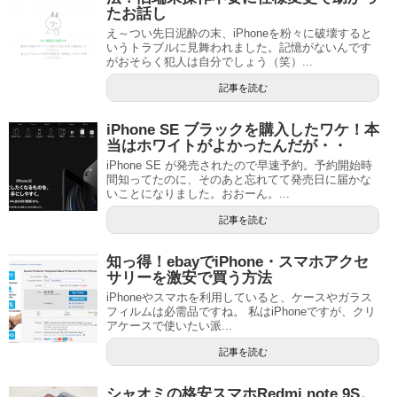
たお話し
え～つい先日泥酔の末、iPhoneを粉々に破壊すると
いうトラブルに見舞われました。記憶がないんです
がおそらく犯人は自分でしょう（笑）...
記事を読む
iPhone SE ブラックを購入したワケ！本
当はホワイトがよかったんだが・・
iPhone SE が発売されたので早速予約。予約開始時
間知ってたのに、そのあと忘れてて発売日に届かな
いことになりました。おおーん。...
記事を読む
知っ得！ebayでiPhone・スマホアクセ
サリーを激安で買う方法
iPhoneやスマホを利用していると、ケースやガラス
フィルムは必需品ですね。 私はiPhoneですが、クリ
アケースで使いたい派...
記事を読む
シャオミの格安スマホRedmi note 9S。