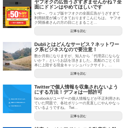
ヤフオクの広告うざすぎませんかね？全
面にドドンはやめてほしいです
いや～、ウェブ版ヤフオクの全面広告がうざすぎて
利用頻度が減ってきておりますこんにちは。 ヤフオ
ク関係者さんの方の目にとまること...
記事を読む
Dubliとはどんなサービス？ネットワー
ク系ビジネスなので要注意！
数か月前になりますが、知人から「代理店にならな
いか？」というお話を頂きました。黒船のごとく日
本に上陸する現金キャッシュバックサイト、...
記事を読む
Twitterで個人情報を収集されないよう
にする方法！デフォは一部許可
facebookがユーザーの個人情報などが不正利用され
ていた問題で、各社ポリシーの見直しにやんやなっ
ているようですね。 Twi...
記事を読む