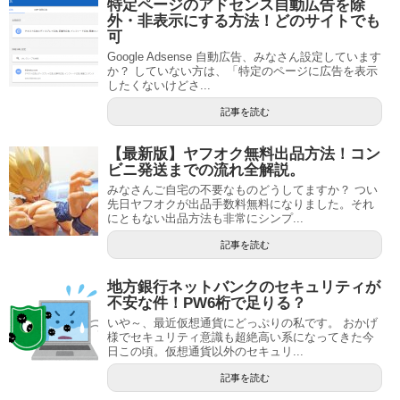
特定ページのアドセンス自動広告を除
外・非表示にする方法！どのサイトでも
可
Google Adsense 自動広告、みなさん設定しています
か？ していない方は、「特定のページに広告を表示
したくないけどさ...
記事を読む
【最新版】ヤフオク無料出品方法！コン
ビニ発送までの流れ全解説。
みなさんご自宅の不要なものどうしてますか？ つい
先日ヤフオクが出品手数料無料になりました。それ
にともない出品方法も非常にシンプ...
記事を読む
地方銀行ネットバンクのセキュリティが
不安な件！PW6桁で足りる？
いや～、最近仮想通貨にどっぷりの私です。 おかげ
様でセキュリティ意識も超絶高い系になってきた今
日この頃。仮想通貨以外のセキュリ...
記事を読む