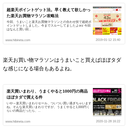
超楽天ポイントゲット法。早く教えて欲しかっ
た楽天お買物マラソン攻略法
今回、うまいこと楽天お買物マラソンとの合わせ技で超絶ポ
イントゲットしました。今までスルーしてましたよorz 今回
はなんと買い回...
2019-01-12 15:40
www.hibineta.com
楽天お買い物マラソンはうまいこと買えばほぼタダ
な感じになる場合もあるよね。
楽天買いまわり、うまくやると1000円の商品
ほぼタダで買える件
いや～楽天買いまわりセール、ついつい買い過ぎちゃいます
ね。そんな楽天買いまわりですが、うまくやると1,000円く
らいの商品だったら、...
2020-11-28 16:22
www.hibineta.com