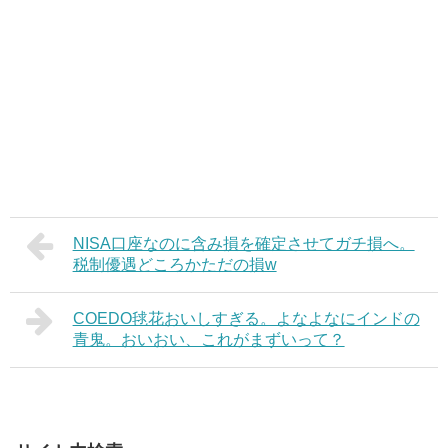
NISA口座なのに含み損を確定させてガチ損へ。
税制優遇どころかただの損w
COEDO毬花おいしすぎる。よなよなにインドの
青鬼。おいおい、これがまずいって？