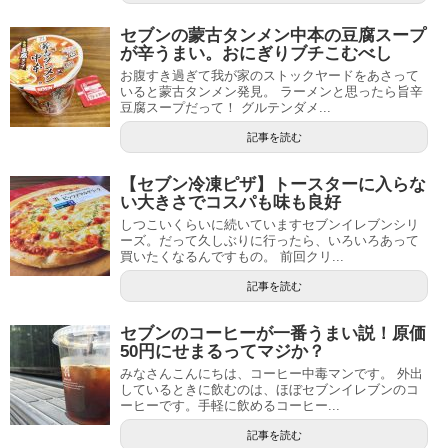
セブンの蒙古タンメン中本の豆腐スープ
が辛うまい。おにぎりブチこむべし
お腹すき過ぎて我が家のストックヤードをあさって
いると蒙古タンメン発見。 ラーメンと思ったら旨辛
豆腐スープだって！ グルテンダメ...
記事を読む
【セブン冷凍ピザ】トースターに入らな
い大きさでコスパも味も良好
しつこいくらいに続いていますセブンイレブンシリ
ーズ。だって久しぶりに行ったら、いろいろあって
買いたくなるんですもの。 前回クリ...
記事を読む
セブンのコーヒーが一番うまい説！原価
50円にせまるってマジか？
みなさんこんにちは、コーヒー中毒マンです。 外出
しているときに飲むのは、ほぼセブンイレブンのコ
ーヒーです。手軽に飲めるコーヒー...
記事を読む