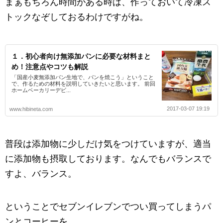
まぁもちろん時間がある時は、作っておいて冷凍ス
トックなぞしておるわけですがね。
１．初心者向け無添加パンに必要な材料まと
め！注意点やコツも解説
「国産小麦無添加パン生地で、パンを焼こう」ということ
で、作るための材料を説明していきたいと思います。 前回
ホームベーカリーデビ...
2017-03-07 19:19
www.hibineta.com
普段は添加物に少しだけ気をつけていますが、適当
に添加物も摂取しております。なんでもバランスで
すよ、バランス。
ということでセブンイレブンでつい買ってしまうパ
ンとコーヒーを。