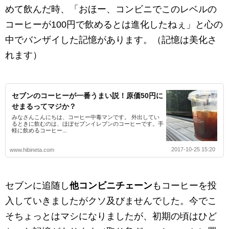
めて飲んだ時、「おほー、コンビニでこのレベルの
コーヒーが100円で飲めるとは進化したねぇ」と心の
中でバンザイした記憶があります。（記憶は美化さ
れます）
セブンのコーヒーが一番うまい説！原価50円に
せまるってマジか？
みなさんこんにちは、コーヒー中毒マンです。 外出してい
るときに飲むのは、ほぼセブンイレブンのコーヒーです。手
軽に飲めるコーヒー...
2017-10-25 15:20
www.hibineta.com
セブンに追随し
他コンビニチェーン
もコーヒーを投
入していきましたがクソ及びませんでした。今でこ
そちょっとはマシになりましたが、初期の頃はひど