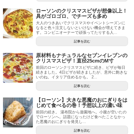
ローソンのクリスマスピザが想像以上！
具がゴロゴロ、でチーズも多め
大人のつきあいでクリスマスやイベントシーズンに
なると色々注文しないといけない機会が増えてきま
す。コンビニオーナーで頑張ってたりする人...
記事を読む
原材料もナチュラルなセブンイレブンの
クリスマスピザ！直径25cmのM寸
前回のローソンクリスマスピザに続き、ピザが毎日
続きました。4日ピザが続きましたが、意外に飽きな
いのね。イタリア住めるかも。 2...
記事を読む
【ローソン】大きな悪魔のおにぎりをは
じめて食べるの巻！予想以上の濃い味
前回の続き。 湯布院から遊園地へ。小腹が空いたの
でローソンへ。話題になったけど食べたことなかっ
た悪魔のおにぎりを発見し...
記事を読む