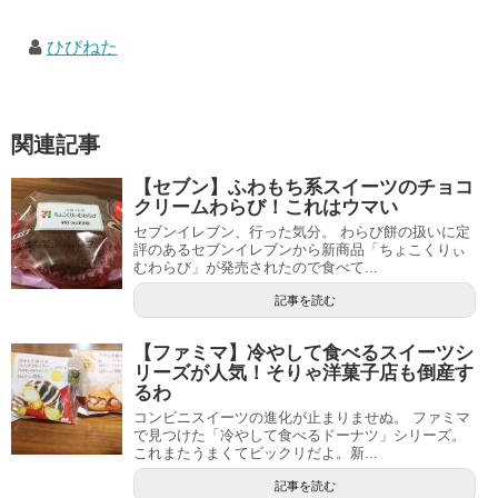
ひびねた
関連記事
【セブン】ふわもち系スイーツのチョコ
クリームわらび！これはウマい
セブンイレブン、行った気分。 わらび餅の扱いに定
評のあるセブンイレブンから新商品「ちょこくりぃ
むわらび」が発売されたので食べて...
記事を読む
【ファミマ】冷やして食べるスイーツシ
リーズが人気！そりゃ洋菓子店も倒産す
るわ
コンビニスイーツの進化が止まりませぬ。 ファミマ
で見つけた「冷やして食べるドーナツ」シリーズ。
これまたうまくてビックリだよ。新...
記事を読む