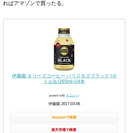
ればアマゾンで買ったる。
伊藤園 タリーズコーヒー バリスタズブラック (ボ
トル缶)285ml×24本
posted with
カエレバ
伊藤園 2017-03-06
Amazonで検索
楽天市場で検索