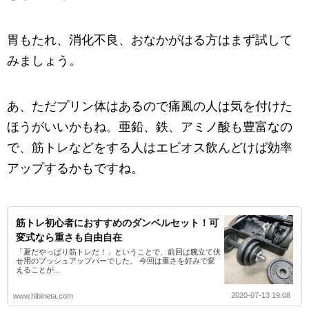
胃もたれ、消化不良、おなかがはる方はまず試して
みましょう。
あ、ただプリン体はあるので痛風の人は気を付けた
ほうがいいかもね。亜鉛、鉄、アミノ酸も豊富なの
で、筋トレなどをする人はエビオス飲んどけば効率
アップするかもですね。
筋トレ初心者におすすめのダンベルセット！可
変式なら重さも自由自在
「夏だやっぱり筋トレだ！」ということで、前回は腕立て伏
せ用のプッシュアップバーでした。 今回は重さを好みで変
えることが...
2020-07-13 19:08
www.hibineta.com