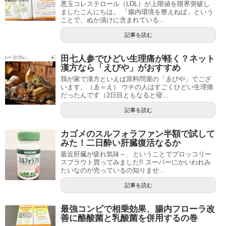
悪玉コレステロール（LDL）が上限値を限界突破し
ましたこんにちは。 「腸内環境を整えねば」という
ことで、ぬか漬けに含まれている...
記事を読む
田七人参でひどい生理痛が軽く？ネット
漢方なら「えびや」がおすすめ
我が家で漢方といえば原料問屋の「ゑびや」でござ
います。（ゑ＝え） ウチの人はすごくひどい生理痛
だったんです（2日目ともなると寝...
記事を読む
カゴメのスルフォラファン半額で試して
みた！二日酔い肝臓復活なるか
最近肝臓が疲れ気味～、ということでブロッコリー
スプラウト買ってみました!! スーパーにかいわれみ
たいなのが売っているの知りませ...
記事を読む
最強コンビで相乗効果、腸内フローラ改
善に酪酸菌と乳酸菌を併用するの巻