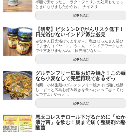
半額で安かったし、ラクトフェリンの効果もちょっ
ときになりましたからね。 ナイスリ...
記事を読む
【研究】ビタミンDでがんリスク低下！
日光浴びないインドア派は必見
みなさん日光浴びてますか～。私はぜっんぜん浴び
てません（ドヤ！）。う～ん、インドアワークなの
で仕方ありませんね。 日光浴びない...
記事を読む
グルテンフリー広島お好み焼き！この麺
なら小麦なしで完璧再現できるぞっ
前回、小林生麺のグルテンフリー焼きそば麺に感動
し、ずっと広島お好み焼きを食べたいって思ってた
んですよ↓ やっと...
記事を読む
悪玉コレステロール下げるために「ぬか
漬け菌」を飲む！腸まで届く整腸剤の酪
酸菌