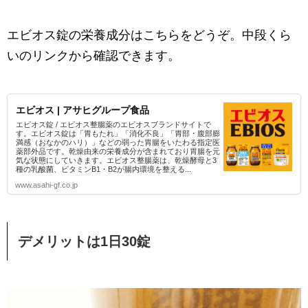
エビオス錠の栄養成分はこちらをどうぞ。中段くら
いのリンクから確認できます。
エビオス | アサヒグループ食品
エビオス錠 / エビオス整腸薬のエビオスブランドサイトで
す。エビオス錠は「胃もたれ」「消化不良」「胃部・腹部膨
満感（おなかのハリ）」などの弱った胃腸をいたわる指定医
薬部外品です。乾燥由来の栄養成分が含まれており胃腸を元
気な状態にしていきます。エビオス整腸薬は、乾燥酵母と3
種の乳酸菌、ビタミンB1・B2が腸内環境を整える...
www.asahi-gf.co.jp
デメリットは1日30錠