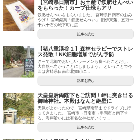
【宮崎県日南市】お土産で飫肥せんべい
をもらった！カープ仕様もアリ
飫肥せんべいをもらいました。 宮崎県日南市のおみ
やげ！ 宮崎銘菓「飫肥せんべい」 旧伊東藩、五万一
千八十石の城下町に広...
記事を読む
【猪八重渓谷１】森林セラピーでストレ
ス発散！NK細胞増加でがん予防
さーて北郷でおいしいラーメンも食べたことだし、
大自然へ向かうことにしましょう。 ということで今
回は宮崎県日南市北郷町に...
記事を読む
天皇皇后両陛下もご訪問！岬に突き出る
御崎神社。本殿はなんと絶壁に
天気がよかったので、宮崎県南部までドライブに行
ってきました。 宮崎市→日南市→串間市と南下す
る、海岸沿いには有名な神社がいくつ...
記事を読む