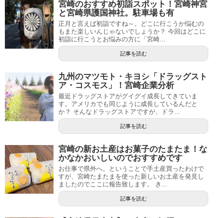
宮崎のおすすめ初詣スポット！宮崎神宮
と宮崎県護国神社。駐車場も有
正月と言えば初詣ですね～。どこに行こうか悩むの
もまた楽しいんじゃないでしょうか？ 今回はどこに
初詣に行こうとお悩みの方に「宮崎...
記事を読む
九州のマツモト・キヨシ「ドラッグスト
ア・コスモス」！宮崎企業分析
最近ドラッグストアがグイグイ成長してきていま
す。アメリカでも同じように成長しているんだと
か？ そんなドラッグストアですが、ドラ...
記事を読む
宮崎の新お土産はお菓子のたまたま！な
かなかおいしいのでおすすめです
お仕事で県外へ。ということで手土産買ったわけで
すが、宮崎たまたまを使った新しいお土産を発見し
ましたのでここに報告致します。 き...
記事を読む