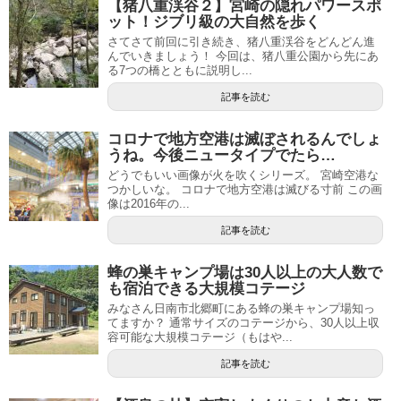
【猪八重渓谷２】宮崎の隠れパワースポ
ット！ジブリ級の大自然を歩く
さてさて前回に引き続き、猪八重渓谷をどんどん進
んでいきましょう！ 今回は、猪八重公園から先にあ
る7つの橋とともに説明し...
記事を読む
コロナで地方空港は滅ぼされるんでしょ
うね。今後ニュータイプでたら…
どうでもいい画像が火を吹くシリーズ。 宮崎空港な
つかしいな。 コロナで地方空港は滅びる寸前 この画
像は2016年の...
記事を読む
蜂の巣キャンプ場は30人以上の大人数で
も宿泊できる大規模コテージ
みなさん日南市北郷町にある蜂の巣キャンプ場知っ
てますか？ 通常サイズのコテージから、30人以上収
容可能な大規模コテージ（もはや...
記事を読む