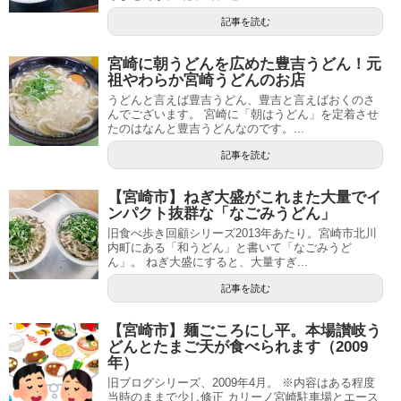
記事を読む
宮崎に朝うどんを広めた豊吉うどん！元
祖やわらか宮崎うどんのお店
うどんと言えば豊吉うどん、豊吉と言えばおくのさ
んでございます。 宮崎に「朝はうどん」を定着させ
たのはなんと豊吉うどんなのです。...
記事を読む
【宮崎市】ねぎ大盛がこれまた大量でイ
ンパクト抜群な「なごみうどん」
旧食べ歩き回顧シリーズ2013年あたり。宮崎市北川
内町にある「和うどん」と書いて「なごみうど
ん」。 ねぎ大盛にすると、大量すぎ...
記事を読む
【宮崎市】麺ごころにし平。本場讃岐う
どんとたまご天が食べられます（2009
年）
旧ブログシリーズ、2009年4月。 ※内容はある程度
当時のままで少し修正 カリーノ宮崎駐車場とエース