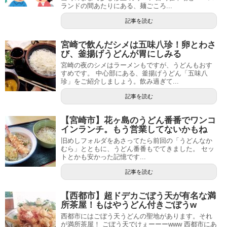
ランドの間あたりにある、麺ごころ...
記事を読む
宮崎で飲んだシメは五味八珍！卵とわさ
び、釜揚げうどんが胃にしみる
宮崎の夜のシメはラーメンもですが、うどんもおす
すめです。 中心部にある、釜揚げうどん「五味八
珍」をご紹介しましょう。飲み過ぎて...
記事を読む
【宮崎市】花ヶ島のうどん番番でワンコ
インランチ。もう営業してないかもね
旧めしフォルダをあさってたら前回の「うどんなか
むら」とともに、うどん番番もでてきました。 セッ
トとかも安かった記憶です...
記事を読む
【西都市】超ドデカごぼう天が有名な満
所茶屋！もはやうどん付きごぼうw
西都市にはごぼう天うどんの聖地があります。それ
が満所茶屋！ ごぼう天でけぇーーーwww 西都市にあ