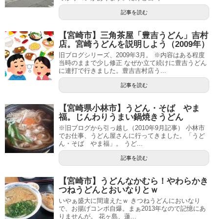
記事を読む
【宮崎市】三角茶屋「豊吉うどん」吉村
店。宮崎うどんを説明しよう（2009年）
旧ブログシリーズ、2009年3月。 ※内容はある程度
当時のままで少し修正 なぜか立て続けに豊吉うどん
に連打で行きました。豊吉吉村店う...
記事を読む
【宮崎県小林市】うどん・そば やま
福。じんわりうまい鍋焼きうどん
※旧ブログから引っ越し（2010年9月記事） 小林市
でお仕事、うどん屋さんに行ってきました。「うど
ん・そば やま福」。 うど...
記事を読む
【宮崎市】うどんなかむら！やわらかき
つねうどんとおいなりとｗ
いやぁ盛大に間違えたｗ きつねうどんにおいなり
で、お揚げコンボ自爆。まぁ2013年なので記憶にあ
りませんが。 花ヶ島、蓮...