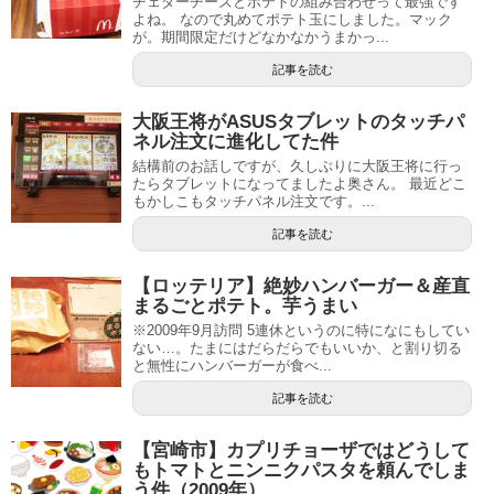
チェダーチーズとポテトの組み合わせって最強です
よね。 なので丸めてポテト玉にしました。マック
が。期間限定だけどなかなかうまかっ...
記事を読む
大阪王将がASUSタブレットのタッチパ
ネル注文に進化してた件
結構前のお話しですが、久しぶりに大阪王将に行っ
たらタブレットになってましたよ奥さん。 最近どこ
もかしこもタッチパネル注文です。...
記事を読む
【ロッテリア】絶妙ハンバーガー＆産直
まるごとポテト。芋うまい
※2009年9月訪問 5連休というのに特になにもしてい
ない…。たまにはだらだらでもいいか、と割り切る
と無性にハンバーガーが食べ...
記事を読む
【宮崎市】カプリチョーザではどうして
もトマトとニンニクパスタを頼んでしま
う件（2009年）