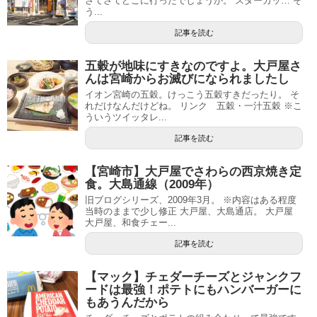
さてさてどこに行ったでしょうか。 スターカッ… そ
う...
記事を読む
五穀が地味にすきなのですよ。大戸屋さ
んは宮崎からお滅びになられましたし
イオン宮崎の五穀。けっこう五穀すきだったり。 そ
れだけなんだけどね。 リンク 五穀・一汁五穀 ※こ
ういうツイッタレ...
記事を読む
【宮崎市】大戸屋でさわらの西京焼き定
食。大島通線（2009年）
旧ブログシリーズ、2009年3月。 ※内容はある程度
当時のままで少し修正 大戸屋、大島通店。 大戸屋
大戸屋、和食チェー...
記事を読む
【マック】チェダーチーズとジャンクフ
ードは最強！ポテトにもハンバーガーに
もあうんだから