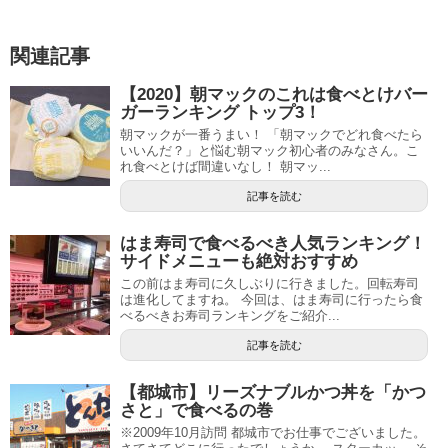
関連記事
【2020】朝マックのこれは食べとけバー
ガーランキング トップ3！
朝マックが一番うまい！ 「朝マックでどれ食べたら
いいんだ？」と悩む朝マック初心者のみなさん。こ
れ食べとけば間違いなし！ 朝マッ...
記事を読む
はま寿司で食べるべき人気ランキング！
サイドメニューも絶対おすすめ
この前はま寿司に久しぶりに行きました。回転寿司
は進化してますね。 今回は、はま寿司に行ったら食
べるべきお寿司ランキングをご紹介...
記事を読む
【都城市】リーズナブルかつ丼を「かつ
さと」で食べるの巻
※2009年10月訪問 都城市でお仕事でございました。