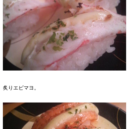
炙りエビマヨ。