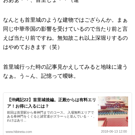
おあぁ・・、首里じょ・・（違
なんとも首里城のような建物ではござらんか。まぁ
同じ中華帝国の影響を受けているので当たり前と言
えば当たり前ですね。無知故これ以上深堀りするの
はやめておきます（笑）
首里城行った時の記事見かえしてみると地味に違う
なぁ。う～ん、記憶って曖昧。
【沖縄記22】首里城後編。正殿からは有料エリ
ア！お得に入るには？
前回は首里駅から奉神門までのコース。 入場無料エリアで
ある奉神門をくぐると諸官達がズラーっと並んでいる・・、
わけはあり...
2018-06-13 12:00
www.hibineta.com