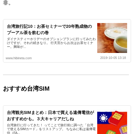
非。
台湾旅行記10：お茶セミナーで20年熟成物の
プーアル茶を飲むの巻
ダイナスティーホリデーのオプションプランに行ってみたわ
けですが、それの続きなり。 行天宮からお次はお茶セミナ
ー。興味が...
2019-10-05 13:18
www.hibineta.com
おすすめ台湾SIM
台湾観光SIMまとめ：日本で買える遠傳電信が
おすすめかも。３大キャリアだしね
台湾旅行に行ってきた！ ってことで旅行前に調べた「台湾
で使えるSIMカード」をリストアップ。 ちなみに私は遠傳電
信（FA...