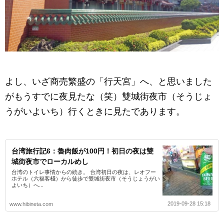
よし、いざ商売繁盛の「行天宮」へ、と思いました
がもうすでに夜見たな（笑）雙城街夜市（そうじょ
うがいよいち）行くときに見たであります。
台湾旅行記6：魯肉飯が100円！初日の夜は雙
城街夜市でローカルめし
台湾のトイレ事情からの続き。 台湾初日の夜は、レオフー
ホテル（六福客棧）から徒歩で雙城街夜市（そうじょうがい
よいち）へ...
2019-09-28 15:18
www.hibineta.com