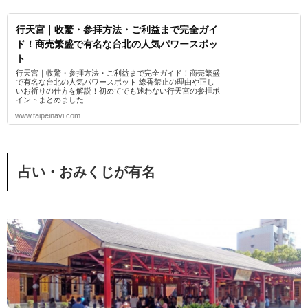
行天宮｜收驚・参拝方法・ご利益まで完全ガイ
ド！商売繁盛で有名な台北の人気パワースポッ
ト
行天宮｜收驚・参拝方法・ご利益まで完全ガイド！商売繁盛
で有名な台北の人気パワースポット 線香禁止の理由や正し
いお祈りの仕方を解説！初めてでも迷わない行天宮の参拝ポ
イントまとめました
www.taipeinavi.com
占い・おみくじが有名