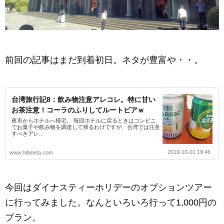
前回の記事はまだ到着初日。ネタが豊富や・・。
台湾旅行記8：飲み物注意アレコレ。特に甘い
お茶注意！コーラのふりしてルートビアｗ
夜市からホテルへ帰宅。 毎回ホテルに戻るときはコンビニ
でお菓子や飲み物を調達して帰るわけですが、台湾では注意
すべきアレ...
2019-10-01 19:46
www.hibineta.com
今回はダイナスティーホリデーのオプションツアー
に行ってみました。なんといろいろ行って1,000円の
プラン。