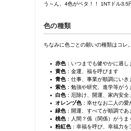
う～ん、4色がベタ！！ 1NTドル3.
色の種類
ちなみに色ごとの願いの種類はコレ
赤色
：いつまでも健やかに過し
黄色
：金運、福を呼びます
青色
：仕事、事業が順調にいき
紫色
：勉強や研究、進学等がう
白色
：厄除け、開運、家内安全
オレンヅ色
：幸せなお二人の愛
緑色
：開運、すべてが順調であ
桃色
：人間？係（関係）がうま
粉紅色
：幸福を呼び、幸福力を