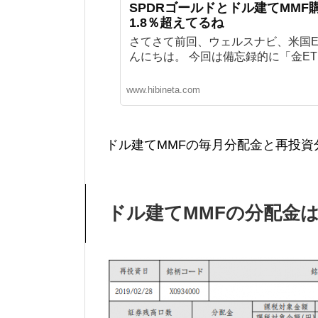
SPDRゴールドとドル建てMM
1.8％超えてるね
さてさて前回、ウェルスナビ、米国E
んにちは。 今回は備忘録的に「金ETF（
www.hibineta.com
ドル建てMMFの毎月分配金と再投資
ドル建てMMFの分配金