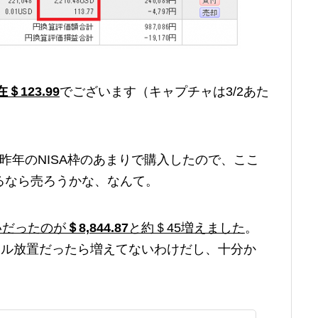
＄123.99
でございます（キャプチャは3/2あた
昨年のNISA枠のあまりで購入したので、ここ
るなら売ろうかな、なんて。
いだったのが
＄8,844.87
と約＄45増えました
。
ドル放置だったら増えてないわけだし、十分か