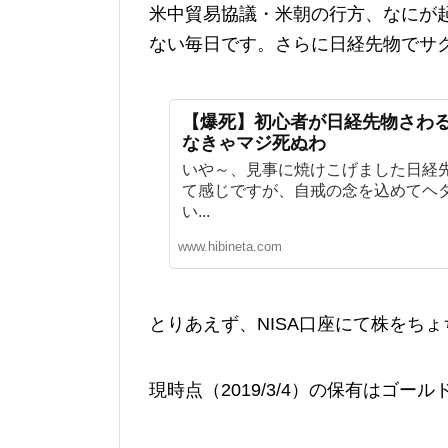
米中貿易協議・米朝の行方、なにが
ない毎日です。さらに日経先物でサ
【爆死】初心者が日経先物さわ
なきゃマジ死ぬわ
いや～、見事に焼けこげました日経先
て感じですが、自戒の念を込めてヘ
い...
www.hibineta.com
とりあえず、NISA口座にて株をち
現時点（2019/3/4）の保有はゴー