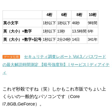
4桁
6桁
8桁
10桁
英小文字
1秒以下
1秒以下
46秒
9時間
英（大小）+数字
1秒以下
13秒
13.5時間
6年
英（大小）+数字+記号
1秒以下
2分24秒
14日
341年
セキュリティ調査レポート Vol.3／パスワード
データ引用
の最大解読時間測定 【暗号強度別】 | サービス | ディアイテ
ィ
これぞ秒殺ですね（笑）しかもこれ市販でちょい上
くらいの一般的なパソコンです（Core
i7,8GB,GeForce）。