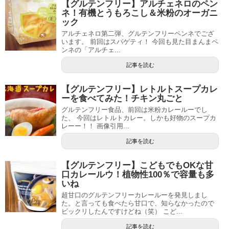
【グルテンフリー】アルチェネロのペン
ネ！有機とうもろこし＆米粉のオーガニ
ック
アルチェネロ第二弾、グルテンフリーペンネでござ
います。 前回はスパゲティ！ 今回も見た目まんまペ
ンネの「アルチェ...
記事を読む
【グルテンフリー】レトルトスープカレ
ーを食べてみた！チキン丸ごと
グルテンフリー食品、前回は米粉カレールーでし
た、 今回はレトルトカレー。しかも好物のスープカ
レーー！！ 画像引用...
記事を読む
【グルテンフリー】こどもでもOKな甘
口カレールウ！植物性100％で容量も多
いね
超甘口のグルテンフリーカレールーを発見しまし
た。と言っても食べたら甘口で、知らなかったので
ビックリしたんですけどね（笑） こど...
記事を読む