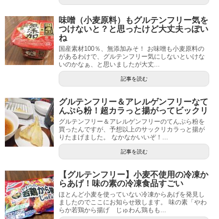
味噌（小麦原料）もグルテンフリー気を
つけないと？と思ったけど大丈夫っぽい
ね
国産素材100％、無添加みそ！ お味噌も小麦原料の
があるわけで、グルテンフリー気にしないといけな
いのかなぁ、と思いましたが大丈...
記事を読む
グルテンフリー＆アレルゲンフリーなて
んぷら粉！超カラっと揚がってビックリ
グルテンフリー＆アレルゲンフリーのてんぷら粉を
買ったんですが、予想以上のサックリカラっと揚が
りたまげました。 なかなかいいぞ！...
記事を読む
【グルテンフリー】小麦不使用の冷凍か
らあげ！味の素の冷凍食品すごい
ほとんど小麦を使っていない冷凍からあげを発見し
ましたのでここにお知らせ致します。 味の素「やわ
らか若鶏から揚げ じゅわん鶏もも...