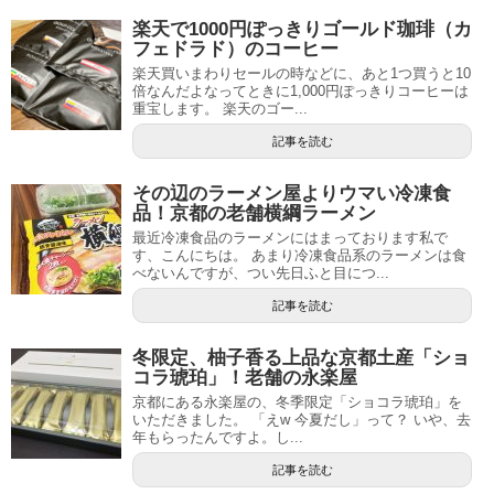
楽天で1000円ぽっきりゴールド珈琲（カ
フェドラド）のコーヒー
楽天買いまわりセールの時などに、あと1つ買うと10
倍なんだよなってときに1,000円ぽっきりコーヒーは
重宝します。 楽天のゴー...
記事を読む
その辺のラーメン屋よりウマい冷凍食
品！京都の老舗横綱ラーメン
最近冷凍食品のラーメンにはまっております私で
す、こんにちは。 あまり冷凍食品系のラーメンは食
べないんですが、つい先日ふと目につ...
記事を読む
冬限定、柚子香る上品な京都土産「ショ
コラ琥珀」！老舗の永楽屋
京都にある永楽屋の、冬季限定「ショコラ琥珀」を
いただきました。 「えw 今夏だし」って？ いや、去
年もらったんですよ。し...
記事を読む