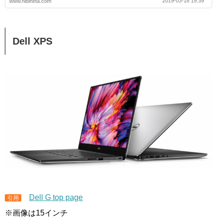
2019-03-18 19:39
www.hibineta.com
Dell XPS
Dell G top page
引用
※画像は15インチ