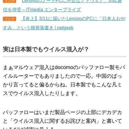
LenovoのノートPCに不正なアドウェア、SSL通
リンク
信を傍受 – ITmedia エンタープライズ
【炎上】3/11に届いたLenovoのPCに「日本人おや
リンク
すみ」という挑発落書き | netgeek
実は日本製でもウイルス混入が？
まぁマルウェア混入はdocomoのバッファロー製モバ
イルルーターでもありましたので一応。中国のばっ
かり言ってると偏るからね。日本製でもこんな凡ミ
スでウイルス混入したりします。
バッファローはいまだ製品ページの上部にデカデカ
と「ウイルス混入に関するお詫びと案内」と書いて