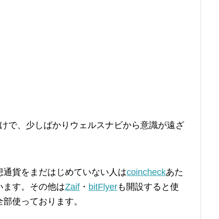
たけで、少しばかりウェルスナビから意識が遠ざ
想通貨をまだはじめていない人は
coincheck
あた
います。その他は
Zaif
・
bitFlyer
も開設すると使
全部使っております。