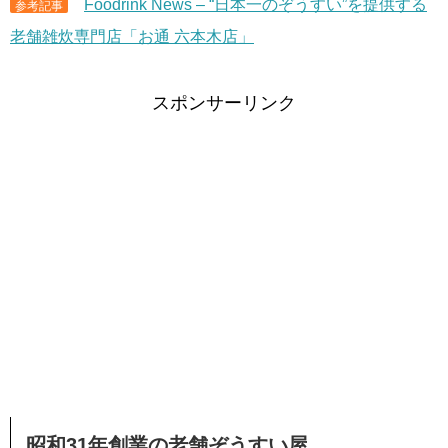
Foodrink News – “日本一のぞうすい”を提供する
参考記事
老舗雑炊専門店「お通 六本木店」
スポンサーリンク
昭和31年創業の老舗ぞうすい屋