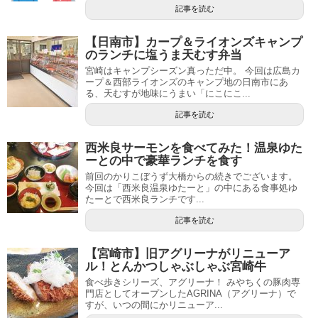
記事を読む
【日南市】カープ＆ライオンズキャンプ
のランチに塩うま天むす弁当
宮崎はキャンプシーズン真っただ中。 今回は広島カ
ープ＆西部ライオンズのキャンプ地の日南市にあ
る、天むすが地味にうまい「にこにこ...
記事を読む
西米良サーモンを食べてみた！温泉ゆた
ーとの中で豪華ランチを食す
前回のかりこぼうず大橋からの続きでございます。
今回は「西米良温泉ゆたーと」の中にある食事処ゆ
たーとで西米良ランチです...
記事を読む
【宮崎市】旧アグリーナがリニューア
ル！とんかつしゃぶしゃぶ宮崎牛
食べ歩きシリーズ、アグリーナ！ みやちくの豚肉専
門店としてオープンしたAGRINA（アグリーナ）で
すが、いつの間にかリニューア...