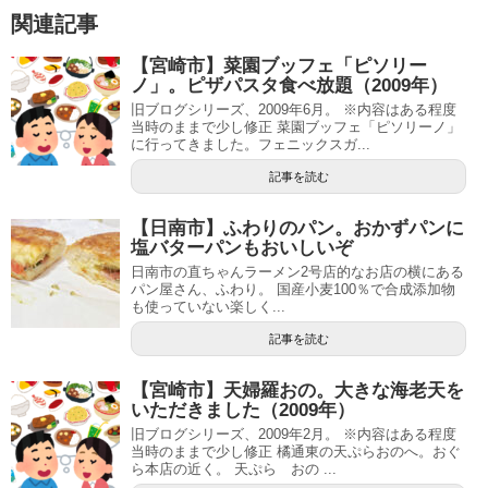
関連記事
【宮崎市】菜園ブッフェ「ピソリー
ノ」。ピザパスタ食べ放題（2009年）
旧ブログシリーズ、2009年6月。 ※内容はある程度
当時のままで少し修正 菜園ブッフェ「ピソリーノ」
に行ってきました。フェニックスガ...
記事を読む
【日南市】ふわりのパン。おかずパンに
塩バターパンもおいしいぞ
日南市の直ちゃんラーメン2号店的なお店の横にある
パン屋さん、ふわり。 国産小麦100％で合成添加物
も使っていない楽しく...
記事を読む
【宮崎市】天婦羅おの。大きな海老天を
いただきました（2009年）
旧ブログシリーズ、2009年2月。 ※内容はある程度
当時のままで少し修正 橘通東の天ぷらおのへ。おぐ
ら本店の近く。 天ぷら おの ...