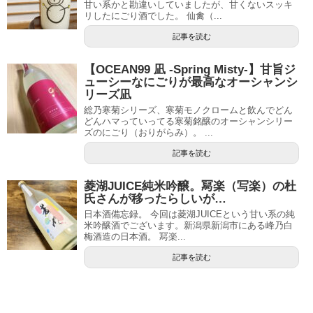
甘い系かと勘違いしていましたが、甘くないスッキ
リしたにごり酒でした。 仙禽（...
記事を読む
【OCEAN99 凪 -Spring Misty-】甘旨ジ
ューシーなにごりが最高なオーシャンシ
リーズ凪
総乃寒菊シリーズ、寒菊モノクロームと飲んでどん
どんハマっていってる寒菊銘醸のオーシャンシリー
ズのにごり（おりがらみ）。 ...
記事を読む
菱湖JUICE純米吟醸。冩楽（写楽）の杜
氏さんが移ったらしいが…
日本酒備忘録。 今回は菱湖JUICEという甘い系の純
米吟醸酒でございます。新潟県新潟市にある峰乃白
梅酒造の日本酒。 冩楽...
記事を読む