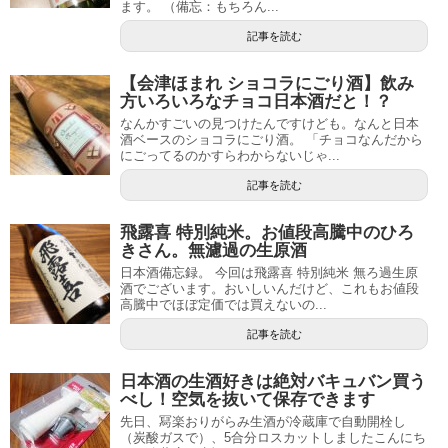
ます。 （備忘：もちろん...
記事を読む
【会津ほまれ ショコラにごり酒】飲み
方いろいろなチョコ日本酒だと！？
なんかすごいの見つけたんですけども。なんと日本
酒ベースのショコラにごり酒。 「チョコなんだから
にごってるのかすらわからないじゃ...
記事を読む
飛露喜 特別純米。お値段高騰中のひろ
きさん。無濾過の生原酒
日本酒備忘録。 今回は飛露喜 特別純米 無ろ過生原
酒でございます。おいしいんだけど、これもお値段
高騰中でほぼ定価では買えないの...
記事を読む
日本酒の生酒好きは絶対バキュバン買う
べし！空気を抜いて保存できます
先日、冩楽おりがらみ生酒が冷蔵庫で自動開栓し
（炭酸ガスで）、5合分ロスカットしましたこんにち