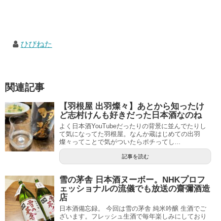
ひびねた
関連記事
【羽根屋 出羽燦々】あとから知ったけ
ど志村けんも好きだった日本酒なのね
よく日本酒YouTubeだったりの背景に並んでたりし
て気になってた羽根屋。なんか蔵はじめての出羽
燦々ってことで気がついたらポチってし...
記事を読む
雪の茅舎 日本酒ヌーボー。NHKプロフ
ェッショナルの流儀でも放送の齋彌酒造
店
日本酒備忘録。 今回は雪の茅舎 純米吟醸 生酒でご
ざいます。フレッシュ生酒で毎年楽しみにしており