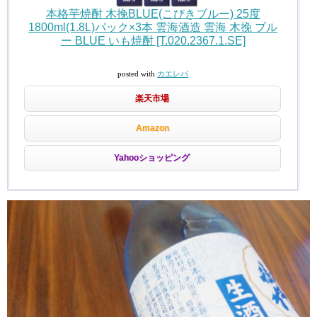
本格芋焼酎 木挽BLUE(こびきブルー) 25度
1800ml(1.8L)パック×3本 雲海酒造 雲海 木挽 ブル
ー BLUE いも焼酎 [T.020.2367.1.SE]
posted with
カエレバ
楽天市場
Amazon
Yahooショッピング