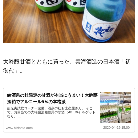
大吟醸甘酒とともに買った、雲海酒造の日本酒「初
御代」。
綾酒泉の杜限定の甘酒が本当にうまい！大吟醸
酒粕でアルコール5％の本格派
超充実試飲コーナー完備、酒泉の杜お土産屋さん。 そこ
で、お目当ての大吟醸酒粕使用の甘酒（Alc.5%）をゲット
なり。 ...
2020-04-19 15:00
www.hibineta.com