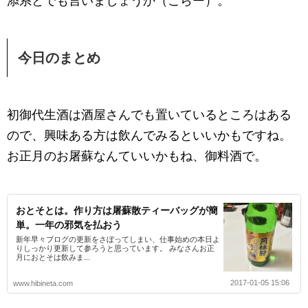
添系とでも言いましょうか（こらー）。
今日のまとめ
初御代生酒は酒屋さんでも置いているところはある
ので、興味ある方は飲んでみるといいかもですね。
お正月のお屠蘇なんていいかもね、御料酒で。
おとそとは。作り方は屠蘇散ティーバッグが簡
単。一年の邪気を払おう
新年早々ブログの更新をさぼってしまい、仕事始めの本日よ
りしっかり更新して参ろうと思っています。 みなさんお正
月におとそは飲みま...
2017-01-05 15:06
www.hibineta.com