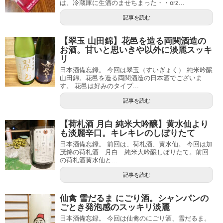
は。冷蔵庫に生酒のませちまった・・orz...
記事を読む
【翠玉 山田錦】花邑を造る両関酒造の
お酒。甘いと思いきや以外に淡麗スッキ
リ
日本酒備忘録。 今回は翠玉（すいぎょく） 純米吟醸
山田錦。花邑を造る両関酒造の日本酒でございま
す。 花邑は好みのタイプ...
記事を読む
【荷札酒 月白 純米大吟醸】黄水仙より
も淡麗辛口。キレキレのしぼりたて
日本酒備忘録。 前回は、荷札酒、黄水仙。 今回は加
茂錦の荷札酒 月白 純米大吟醸しぼりたて。前回
の荷札酒黄水仙と...
記事を読む
仙禽 雪だるま にごり酒。シャンパンの
ごとき発泡感のスッキリ淡麗
日本酒備忘録。 今回は仙禽のにごり酒、雪だるま。