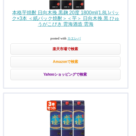
本格芋焼酎 日向木挽 黒麹 20度 1800ml(1.8L)パッ
ク×3本 ＜紙パック焼酎＞＜芋＞ 日向木挽 黒 ひゅ
うがこびき 雲海酒造 雲海
posted with
カエレバ
楽天市場で検索
Amazonで検索
Yahooショッピングで検索