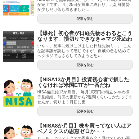
が完了です。 4月25日が無事に終わり、北朝鮮情勢
が少しだけ落ち着きました...
記事を読む
【爆死】初心者が日経先物さわるとこう
なります。損切りできなきゃマジ死ぬわ
いや～、見事に焼けこげました日経先物ミニ。 こん
な記事誰が読むって感じですが、自戒の念を込めて
ヘタポジでもさらしてみようと思い...
記事を読む
【NISA13か月目】投資初心者で損した
くなければ米国ETFが一番だね
NISA備忘録13か月目。 毎月10万円の積立をやめ様
子見継続。前回の更新から2週間くらいしかたってま
せんが、切りよく月初に更...
記事を読む
【NISA8か月目】株を買ってない人はア
ベノミクスの恩恵ゼロか・・
どーも、アベノミクスの恩恵を全く受けていない事