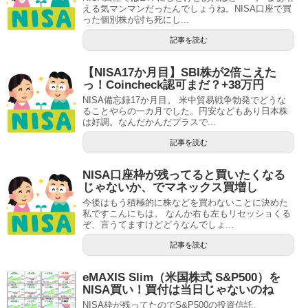
える気マンマンだったんでしょうね。NISA口座で買
った個別株が討ち死にし...
記事を読む
【NISA17か月目】SBI株が2倍こえた
っ！Coincheck認可まだ？+38万円
NISA備忘録17か月目。 米中貿易戦争勃発でどうな
ることやらの一カ月でした。円安などもあり日本株
は好調。なんだかんだプラスで...
記事を読む
NISA口座枠が残ってると買いたくなる
じゃないか、でマネックス買増し
今後はもう積極的に株などを買わないことに決めた
私ですこんにちは。 なんか右も左もリセッショくる
ぞ、言うてますけどどうなんでしょ...
記事を読む
eMAXIS Slim（米国株式 S&P500）を
NISA買い！買付は当日じゃないのね
NISA枠が残ってたのでS&P500の投資信託、