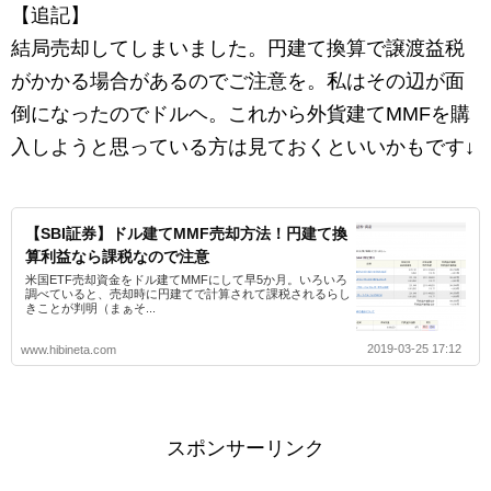
【追記】
結局売却してしまいました。円建て換算で譲渡益税
がかかる場合があるのでご注意を。私はその辺が面
倒になったのでドルヘ。これから外貨建てMMFを購
入しようと思っている方は見ておくといいかもです↓
【SBI証券】ドル建てMMF売却方法！円建て換
算利益なら課税なので注意
米国ETF売却資金をドル建てMMFにして早5か月。いろいろ
調べていると、売却時に円建てで計算されて課税されるらし
きことが判明（まぁそ...
2019-03-25 17:12
www.hibineta.com
スポンサーリンク