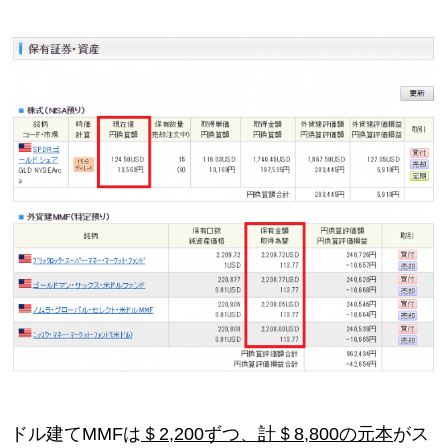
ドル建てMMFは
＄2,200ずつ、計＄8,800の元本
がス