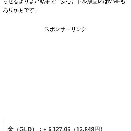
らせるよりよい結果で一安心。ドル放置民はMMFも
ありかもです。
スポンサーリンク
金（GLD）：+＄127.05（13,848円）