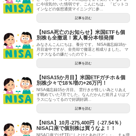
に今頃気付いた情弱です、こんにちは。 「ビットコ
インなどの仮想通貨マイニングに参...
記事を読む
【NISA死亡のお知らせ】米国ETFも個
別株も全撤退！素人養分本領発揮
みなさんこんにちは、養分です。 NISA備忘録18か
月目途中ですが、全売却で撤退と相成りました。 マ
イナスなるの嫌だったのでト...
記事を読む
【NISA15か月目】米国ETFガチホ＆個
別株少々で18％増の+26万円！
NISA備忘録15か月目。 雲行きが怪しい為とりあえ
ず眺めていた7月でした。なんだかんだ前月よりはプ
ラスになってるので好調好調...
記事を読む
【NISA】10月-275,400円（-27.54％）
NISA口座で個別株は買うなよ！！
NISA口座ではETFにしとけとあれほど・・。 まぁ増