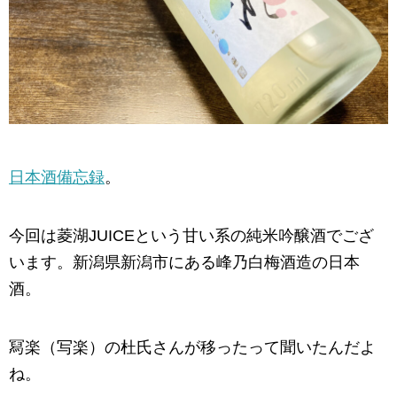
日本酒備忘録
。
今回は菱湖JUICEという甘い系の純米吟醸酒でござ
います。新潟県新潟市にある峰乃白梅酒造の日本
酒。
冩楽（写楽）の杜氏さんが移ったって聞いたんだよ
ね。