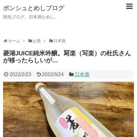
ポンシュとめしブログ
雑魚ブログ。日本酒とめし。
ホーム
お酒
日本酒
菱湖JUICE純米吟醸。冩楽（写楽）の杜氏さん
が移ったらしいが…
2022/2/23
2022/3/24
日本酒