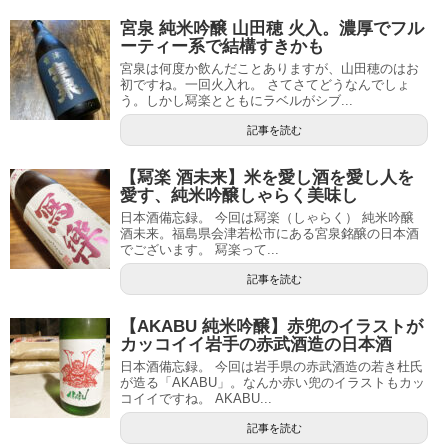
宮泉 純米吟醸 山田穂 火入。濃厚でフル
ーティー系で結構すきかも
宮泉は何度か飲んだことありますが、山田穂のはお
初ですね。一回火入れ。 さてさてどうなんでしょ
う。しかし冩楽とともにラベルがシブ...
記事を読む
【冩楽 酒未来】米を愛し酒を愛し人を
愛す、純米吟醸しゃらく美味し
日本酒備忘録。 今回は冩楽（しゃらく） 純米吟醸
酒未来。福島県会津若松市にある宮泉銘醸の日本酒
でございます。 冩楽って...
記事を読む
【AKABU 純米吟醸】赤兜のイラストが
カッコイイ岩手の赤武酒造の日本酒
日本酒備忘録。 今回は岩手県の赤武酒造の若き杜氏
が造る「AKABU」。なんか赤い兜のイラストもカッ
コイイですね。 AKABU...
記事を読む