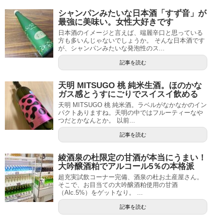
シャンパンみたいな日本酒「すず音」が
最強に美味い。女性大好きです
日本酒のイメージと言えば、端麗辛口と思っている
方も多いんじゃないでしょうか。 そんな日本酒です
が、シャンパンみたいな発泡性のス...
記事を読む
天明 MITSUGO 桃 純米生酒。ほのかな
ガス感とうすにごりでスイスイ飲める
天明 MITSUGO 桃 純米酒。ラベルがなかなかのイン
パクトありますね。天明の中ではフルーティーなや
つだとかなんとか。 以前...
記事を読む
綾酒泉の杜限定の甘酒が本当にうまい！
大吟醸酒粕でアルコール5％の本格派
超充実試飲コーナー完備、酒泉の杜お土産屋さん。
そこで、お目当ての大吟醸酒粕使用の甘酒
（Alc.5%）をゲットなり。 ...
記事を読む