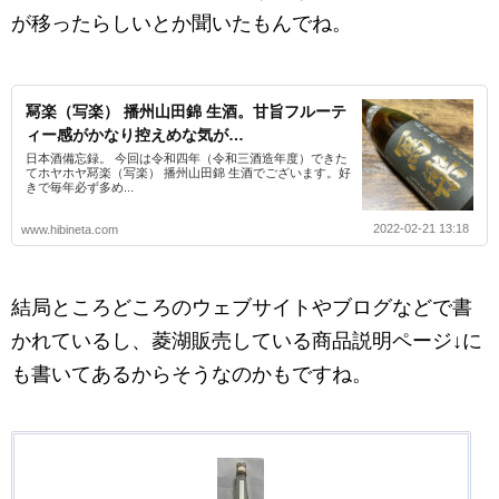
が移ったらしいとか聞いたもんでね。
冩楽（写楽） 播州山田錦 生酒。甘旨フルーテ
ィー感がかなり控えめな気が…
日本酒備忘録。 今回は令和四年（令和三酒造年度）できた
てホヤホヤ冩楽（写楽） 播州山田錦 生酒でございます。好
きで毎年必ず多め...
2022-02-21 13:18
www.hibineta.com
結局ところどころのウェブサイトやブログなどで書
かれているし、菱湖販売している商品説明ページ↓に
も書いてあるからそうなのかもですね。