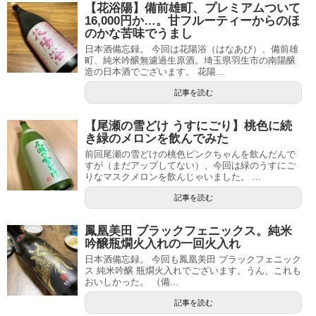
【花浴陽】備前雄町、プレミアムついて
16,000円か…。甘フルーティーからのほ
のかな苦味でうまし
日本酒備忘録。 今回は花陽浴（はなあび）、備前雄
町、純米吟醸無濾過生原酒。埼玉県羽生市の南陽醸
造の日本酒でございます。 花陽...
記事を読む
【尾瀬の雪どけ うすにごり】桃色に続
き緑のメロンを飲んでみた
前回尾瀬の雪どけの桃色ピンクちゃんを飲んだんで
すが（まだアップしてない）、今回は緑のうすにご
りなマスクメロンを飲んじゃいました。 ...
記事を読む
鳳凰美田 ブラックフェニックス。純米
吟醸瓶燗火入れの一回火入れ
日本酒備忘録。 今回も鳳凰美田 ブラックフェニック
ス 純米吟醸 瓶燗火入れでございます。うん、これも
おいしかった。 （備...
記事を読む