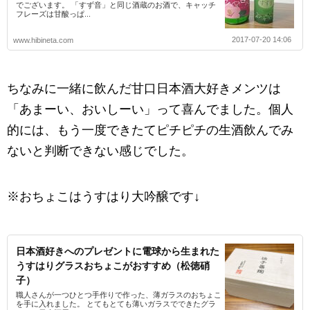
でございます。 「すず音」と同じ酒蔵のお酒で、キャッチ
フレーズは甘酸っぱ...
2017-07-20 14:06
www.hibineta.com
ちなみに一緒に飲んだ甘口日本酒大好きメンツは
「あまーい、おいしーい」って喜んでました。個人
的には、もう一度できたてピチピチの生酒飲んでみ
ないと判断できない感じでした。
※おちょこはうすはり大吟醸です↓
日本酒好きへのプレゼントに電球から生まれた
うすはりグラスおちょこがおすすめ（松徳硝
子）
職人さんが一つひとつ手作りで作った、薄ガラスのおちょこ
を手に入れました。 とてもとても薄いガラスでできたグラ