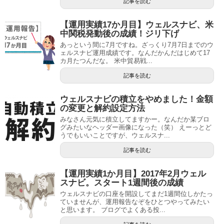
記事を読む
【運用実績17か月目】ウェルスナビ、米
中関税発動後の成績！ジリ下げ
あっという間に7月ですね。ざっくり7月7日までのウ
ェルスナビ運用成績です。なんだかんだはじめて17
カ月たつんだな。 米中貿易戦...
記事を読む
ウェルスナビの積立をやめました！金額
の変更と解約設定方法
みなさん元気に積立してますかー。なんだか某ブロ
グみたいなヘッダー画像になった（笑） えーっとど
うでもいいことですが、ウェルスナ...
記事を読む
【運用実績1か月目】2017年2月ウェル
スナビ。スタート1週間後の成績
ウェルスナビの口座を開設してまだ1週間位しかたっ
ていませんが、運用報告なぞをひとつやってみたい
と思います。 ブログでよくある投...